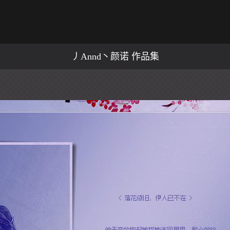
丿Annd丶颜诺 作品集