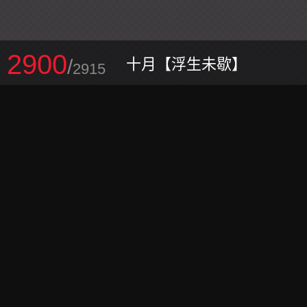
2900
/
十月【浮生未歇】
2915