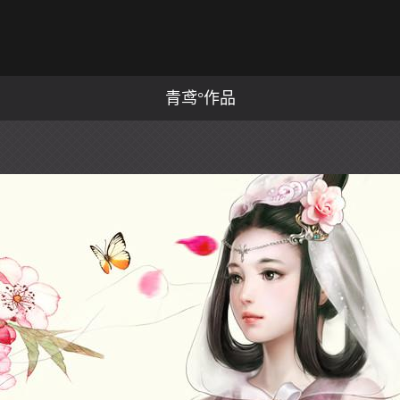
青鸢°作品