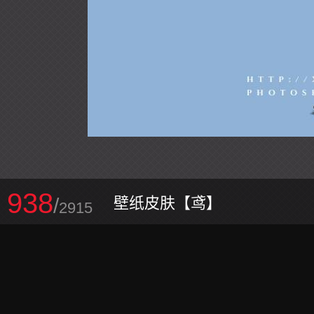
938
/
壁纸皮肤【鸢】
2915