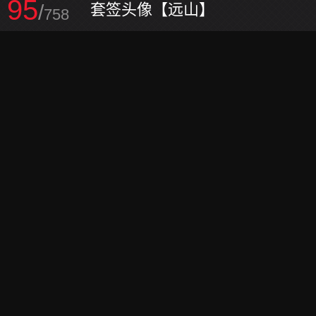
95
/
套签头像【远山】
758