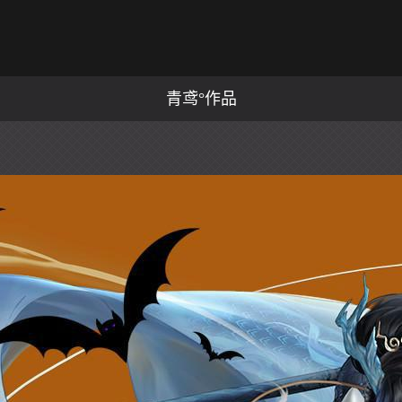
青鸢°作品