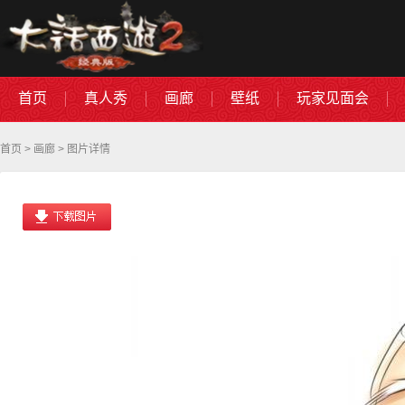
首页
真人秀
画廊
壁纸
玩家见面会
首页
>
画廊
> 图片详情