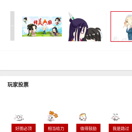
<
玩家投票
好图必顶
相当给力
值得鼓励
我是路过