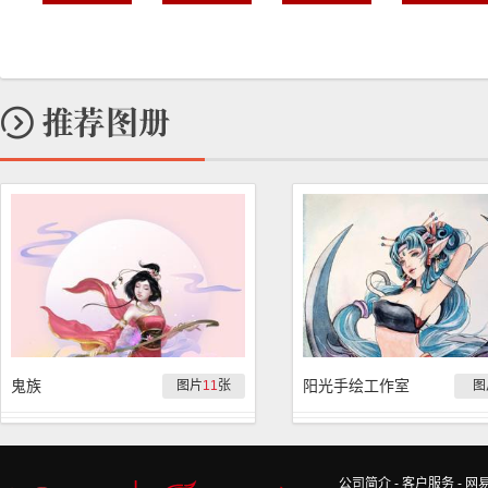
鬼族
阳光手绘工作室
图片
11
张
图
公司简介
-
客户服务
-
网