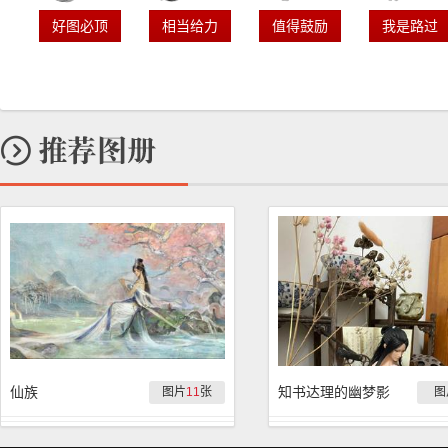
好图必顶
相当给力
值得鼓励
我是路过
仙族
知书达理的幽梦影
图片
11
张
图