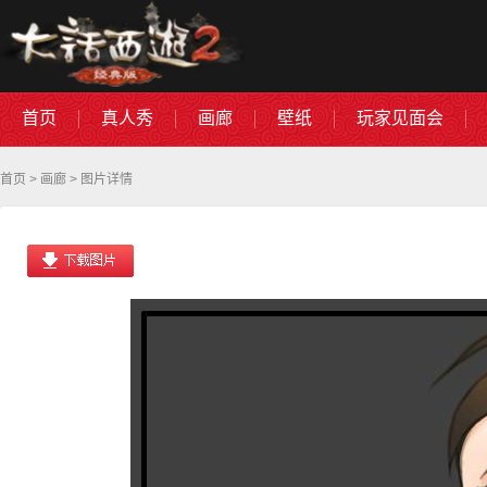
首页
真人秀
画廊
壁纸
玩家见面会
首页
>
画廊
> 图片详情