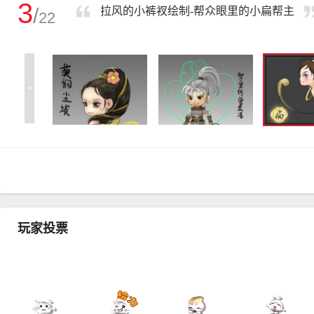
3
/
拉风的小裤衩绘制-帮众眼里的小扁帮主
22
<
玩家投票