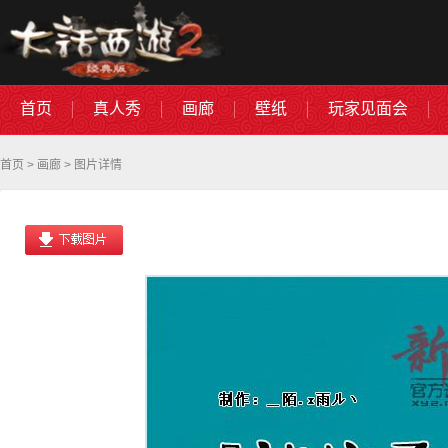
首页
真人秀
画廊
壁纸
玩家见面会
首页
>
画廊
> 图片详情