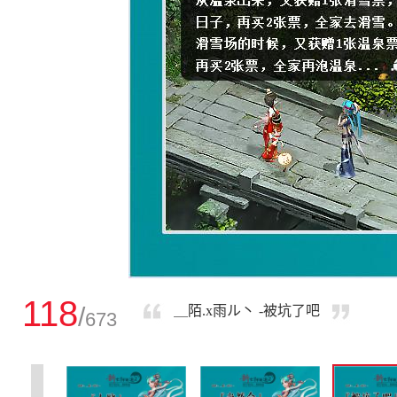
118
/
＿陌.x雨ル丶 -被坑了吧
673