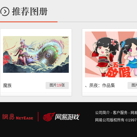
魔族
、夙夜：作品集
图片
19
张
图
公司简介
-
客户服务
-
网
网易公司版权所有 ©1997-