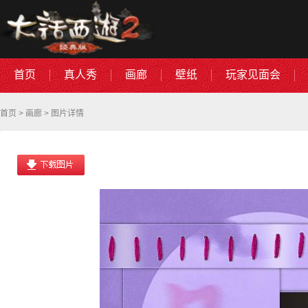
首页
真人秀
画廊
壁纸
玩家见面会
首页
>
画廊
> 图片详情