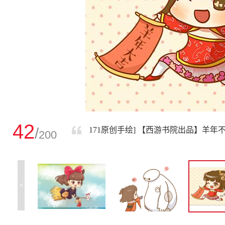
42
/
171原创手绘] 【西游书院出品】羊
200
<