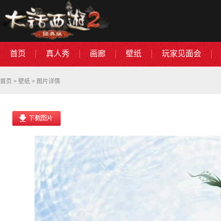
首页
真人秀
画廊
壁纸
玩家见面会
首页
>
壁纸
> 图片详情