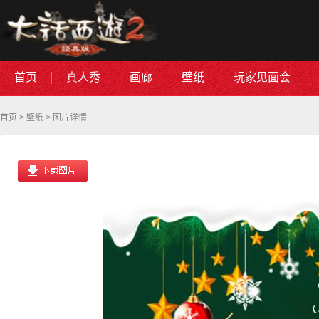
首页
真人秀
画廊
壁纸
玩家见面会
首页
>
壁纸
> 图片详情