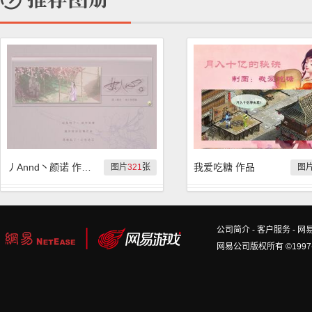
丿Annd丶颜诺 作品集
我爱吃糖 作品
图片
321
张
图
公司简介
-
客户服务
-
网
网易公司版权所有 ©1997-