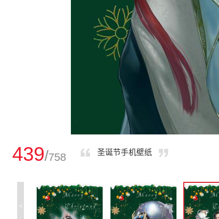
439
/
圣诞节手机壁纸
758
<