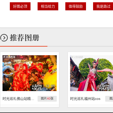
好图必顶
相当给力
值得鼓励
我是路过
时光巡礼佛山站精彩回顾
时光巡礼福州站cos
图片
40
张
图