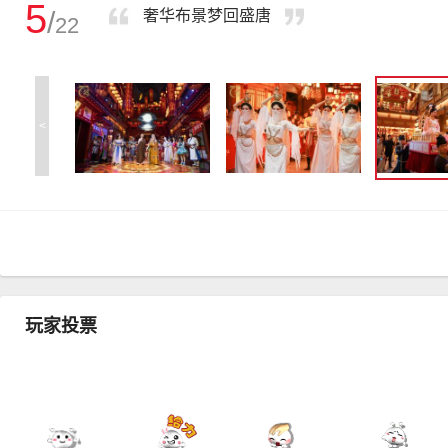
5
/
奢华布景梦回盛唐
22
<
玩家投票