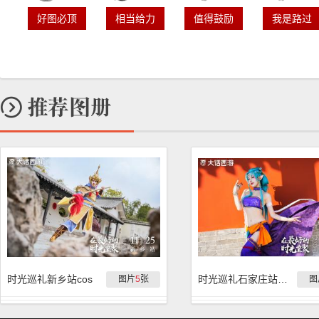
好图必顶
相当给力
值得鼓励
我是路过
时光巡礼新乡站cos
时光巡礼石家庄站cos
图片
5
张
图