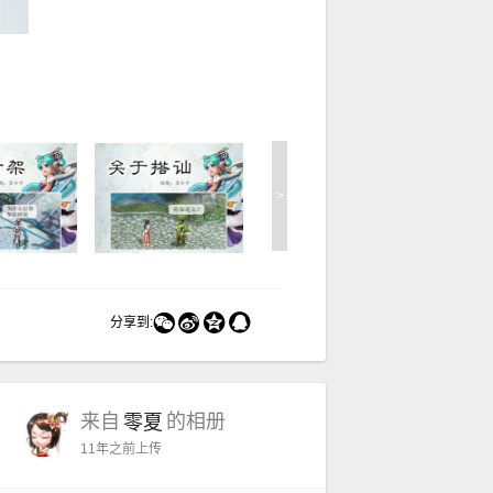
>




分享到:
来自
的相册
零夏
11年之前
上传