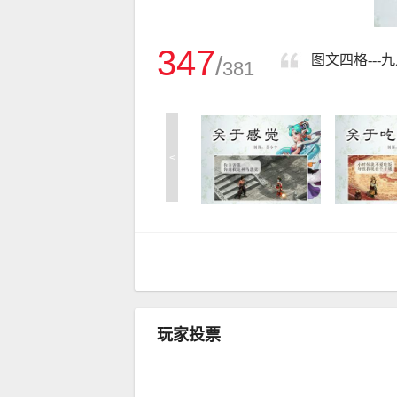
347
/
图文四格---
381
<
玩家投票