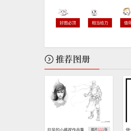
好图必顶
相当给力
值
拉风的小裤衩作品集
伊
图片
111
张