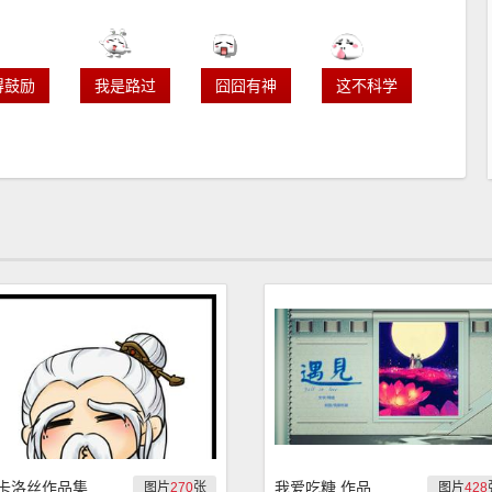
得鼓励
我是路过
囧囧有神
这不科学
卡洛丝作品集
我爱吃糖 作品
图片
270
张
图片
428