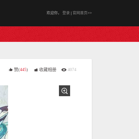
欢迎你，
登录
|
官网首页>>
赞(
445
)
收藏相册
4074