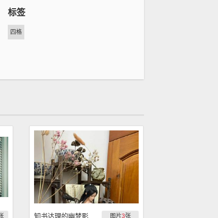
标签
四格
知书达理的幽梦影
张
图片
3
张