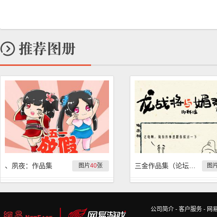
、夙夜：作品集
三金作品集（论坛ID：fjzh922）
图片
40
张
图
公司简介
-
客户服务
-
网