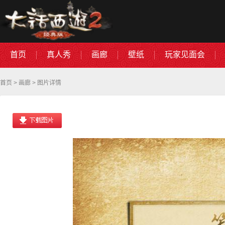
首页
真人秀
画廊
壁纸
玩家见面会
首页
>
画廊
> 图片详情