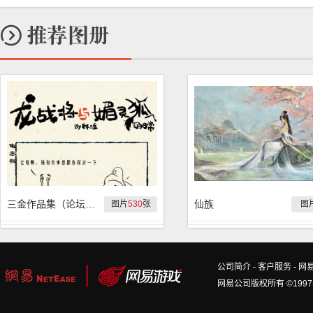
三金作品集（论坛ID：fjzh922）
仙族
图片
530
张
图
公司简介
-
客户服务
-
网
网易公司版权所有 ©1997-