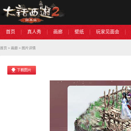
首页
真人秀
画廊
壁纸
玩家见面会
首页
>
画廊
> 图片详情