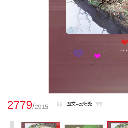
2779
/
图文--云归处
2915