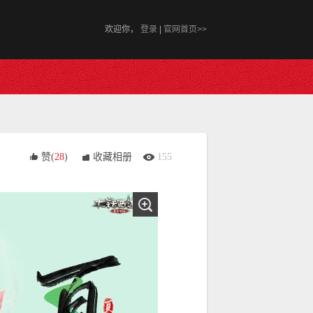
欢迎你，
登录
|
官网首页>>
赞(
28
)
收藏相册
155