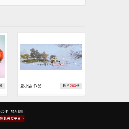
夏小鹿 作品
张
图片
263
张
务合作
-
加入我们
家长关爱平台 >