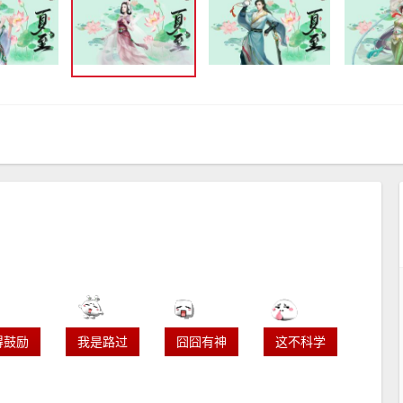
得鼓励
我是路过
囧囧有神
这不科学