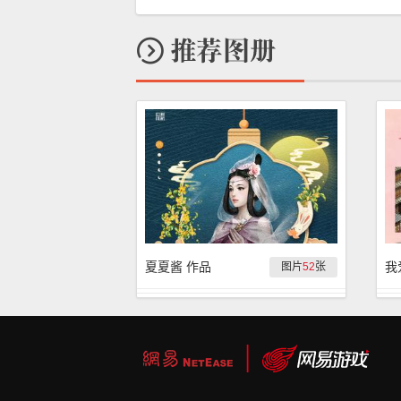
夏夏酱 作品
我
图片
52
张