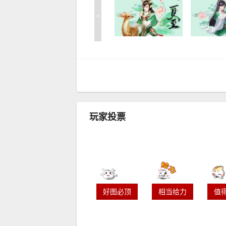
<
玩家投票
好图必顶
相当给力
值