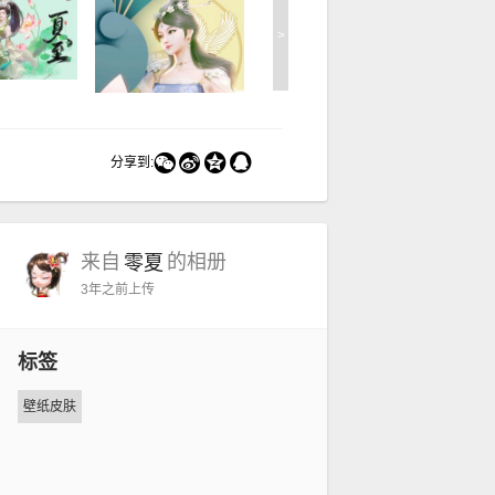
>




分享到:
来自
的相册
零夏
3年之前
上传
标签
壁纸皮肤