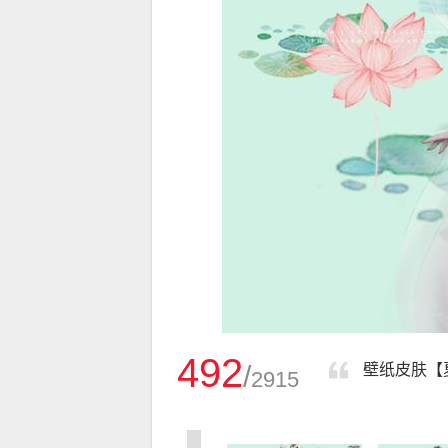
492
/
壁纸皮肤【
2915