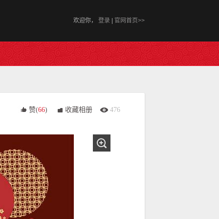
欢迎你，
登录
|
官网首页>>
赞(
66
)
收藏相册
476