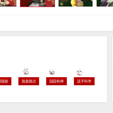
得鼓励
我是路过
囧囧有神
这不科学