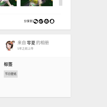




分享到:
来自
的相册
零夏
5年之前
上传
标签
节日壁纸