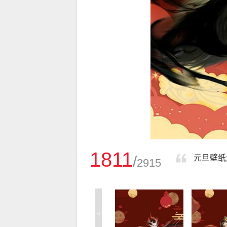
1811
/
元旦壁纸
2915
<