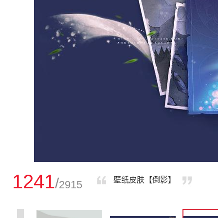
1241
/
壁纸皮肤【倒影】
2915