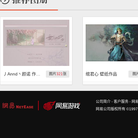
丿Annd丶颜诺 作品集
绾君心 壁纸作品
图片
321
张
图
公司简介
-
客户服务
-
网
网易公司版权所有 ©1997-