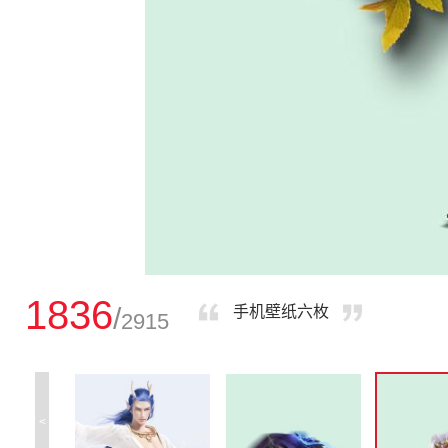
1836
/
手机壁纸六枚
2915
<