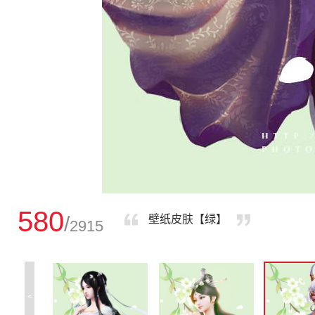
580
/
壁纸皮肤【绿】
2915
<