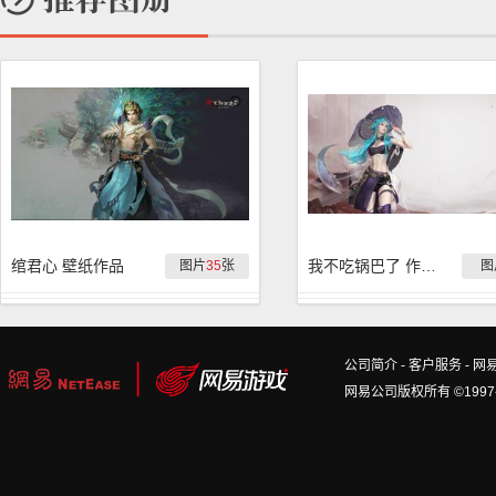
绾君心 壁纸作品
我不吃锅巴了 作品集
图片
35
张
图
公司简介
-
客户服务
-
网
网易公司版权所有 ©1997-