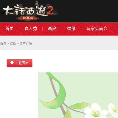
首页
真人秀
画廊
壁纸
玩家见面会
首页
>
壁纸
> 图片详情