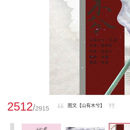
2512
/
图文【山有木兮】
2915