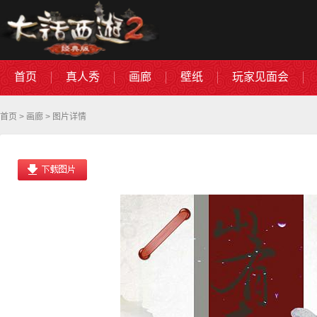
首页
真人秀
画廊
壁纸
玩家见面会
首页
>
画廊
> 图片详情