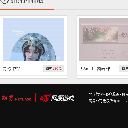
青鸢°作品
丿Annd丶颜诺 作品集
图片
180
张
图
公司简介
-
客户服务
-
网
网易公司版权所有 ©1997-