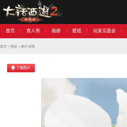
首页
真人秀
画廊
壁纸
玩家见面会
首页
>
壁纸
> 图片详情